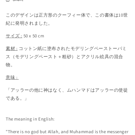
ア
(1)
(2
を
この
デザインは正方形のクーフィー体で、この書体は10世
開
く
紀に発明されました。
サイズ :
50 x 50 cm
素材 :
コットン紙に塗布されたモデリングペーストーパミ
ス（モデリングペースト＋粗砂）とアクリル絵具の混合
物。
意味 :
「アッラーの他に神はなく、ムハンマドはアッラーの使徒
である。」
The meaning in English:
"There is no god but Allah, and Muhammad is the messenger