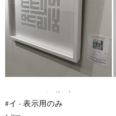
モ
ー
ダ
の
1
/
5
ル
で
#イ - 表示用のみ
メ
デ
ィ
Share