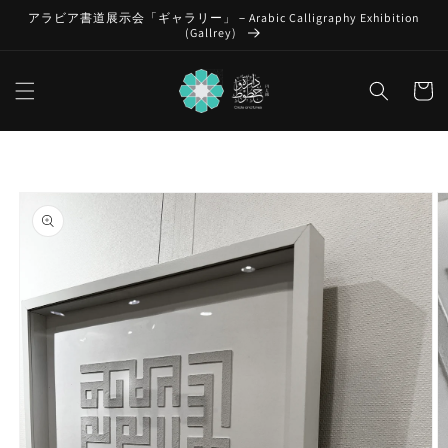
コンテ
アラビア書道展示会「ギャラリー」－Arabic Calligraphy Exhibition
ンツに
(Gallrey)
進む
カ
ー
ト
商品情
報にス
キップ